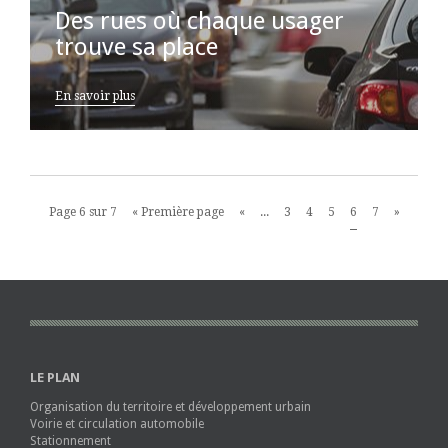
Des rues où chaque usager
trouve sa place
En savoir plus
Page 6 sur 7
« Première page
«
...
3
4
5
6
7
»
LE PLAN
Organisation du territoire et développement urbain
Voirie et circulation automobile
Stationnement