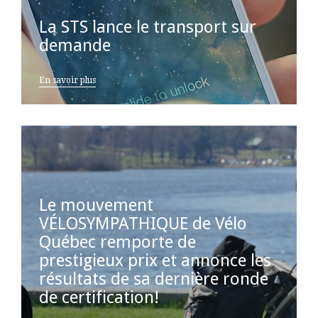
La STS lance le transport sur
demande
En savoir plus
Le mouvement
VÉLOSYMPATHIQUE de Vélo
Québec remporte de
prestigieux prix et annonce les
résultats de sa dernière ronde
de certification!