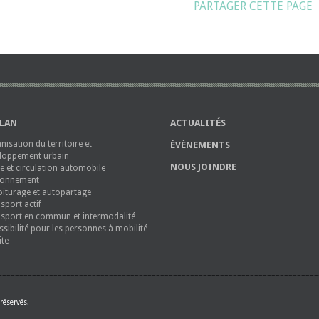
PARTAGER CETTE PAGE
PLAN
ACTUALITÉS
nisation du territoire et
ÉVÉNEMENTS
loppement urbain
NOUS JOINDRE
ie et circulation automobile
ionnement
iturage et autopartage
sport actif
sport en commun et intermodalité
ssibilité pour les personnes à mobilité
ite
réservés.