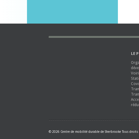
LE 
Orga
déve
Voir
Stat
Covo
Tran
Tran
Acce
rédu
© 2026 Centre de mobilité durable de Sherbrooke Tous droits 