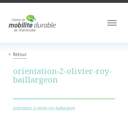
Toggle
navigati
Retour
orientation-2-olivier-roy-
baillargeon
orientation-2-olivier-roy-baillargeon