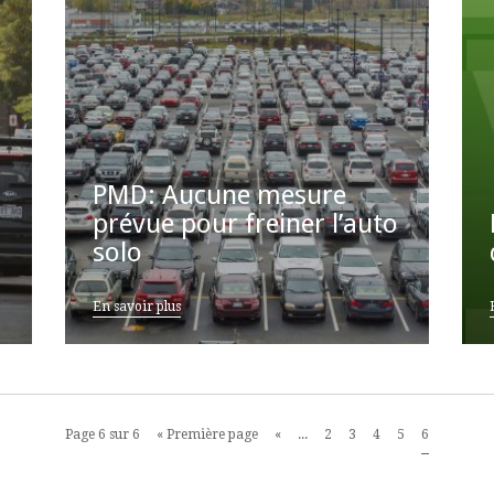
PMD: Aucune mesure
prévue pour freiner l’auto
solo
En savoir plus
Page 6 sur 6
« Première page
«
...
2
3
4
5
6