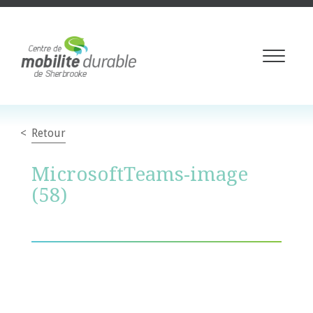
Toggle
navigati
Retour
MicrosoftTeams-image
(58)